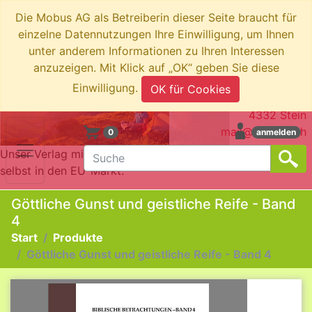
Die Mobus AG als Betreiberin dieser Seite braucht für
einzelne Datennutzungen Ihre Einwilligung, um Ihnen
unter anderem Informationen zu Ihren Interessen
anzuzeigen. Mit Klick auf „OK“ geben Sie diese
swiboo.ch by Mobus AG
Einwilligung.
OK für Cookies
Brotkorbstrasse 3
4332 Stein
mail@swiboo.ch
0
anmelden
Unser Verlag mit Schweizer Adresse bringt die Produkte
selbst in den EU-Markt.
Göttliche Gunst und geistliche Reife - Band
4
Start
Produkte
Göttliche Gunst und geistliche Reife - Band 4