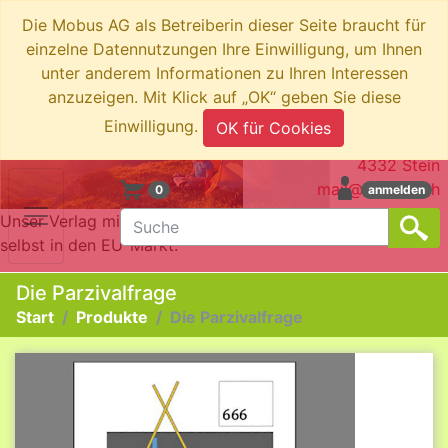
Die Mobus AG als Betreiberin dieser Seite braucht für
einzelne Datennutzungen Ihre Einwilligung, um Ihnen
unter anderem Informationen zu Ihren Interessen
anzuzeigen. Mit Klick auf „OK“ geben Sie diese
swiboo.ch by Mobus AG
Einwilligung.
OK für Cookies
Brotkorbstrasse 3
4332 Stein
mail@swiboo.ch
0
anmelden
Unser Verlag mit Schweizer Adresse bringt die Produkte
selbst in den EU-Markt.
Die Parzivalfrage
Start
Produkte
Die Parzivalfrage